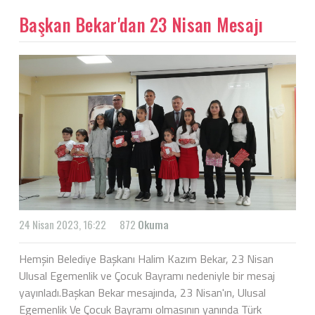
Başkan Bekar'dan 23 Nisan Mesajı
24 Nisan 2023, 16:22
872
Okuma
Hemşin Belediye Başkanı Halim Kazım Bekar, 23 Nisan
Ulusal Egemenlik ve Çocuk Bayramı nedeniyle bir mesaj
yayınladı.Başkan Bekar mesajında, 23 Nisan'ın, Ulusal
Egemenlik Ve Çocuk Bayramı olmasının yanında Türk