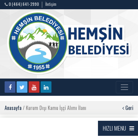
0 (464) 641-2990
İletişim
Anasayfa
/ Kurum Dışı Kamu İşçi Alımı İlanı
Geri
HIZLI MENU