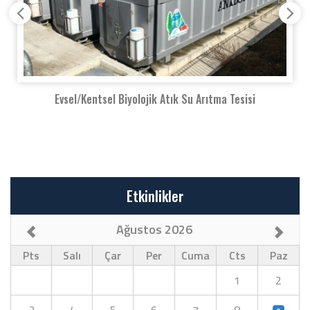
Evsel/Kentsel Biyolojik Atık Su Arıtma Tesisi
Etkinlikler
Ağustos 2026
Pts
Salı
Çar
Per
Cuma
Cts
Paz
1
2
3
4
5
6
7
8