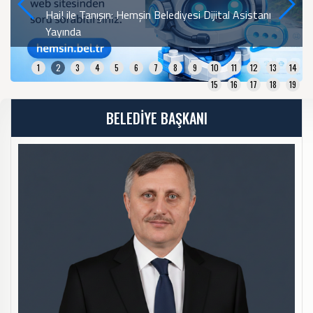
Taşıt Satış İhalesi İlanı
1
2
3
4
5
6
7
8
9
10
11
12
13
14
15
16
17
18
19
BELEDİYE BAŞKANI